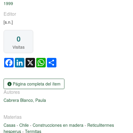
1999
Editor
[s.n.]
0
Visitas
Facebook
LinkedIn
X
WhatsApp
Share
Página completa del ítem
Autores
Cabrera Blanco, Paula
Materias
Casas
-
Chile
-
Construcciones en madera
-
Reticulitermes
hesperus
-
Termitas