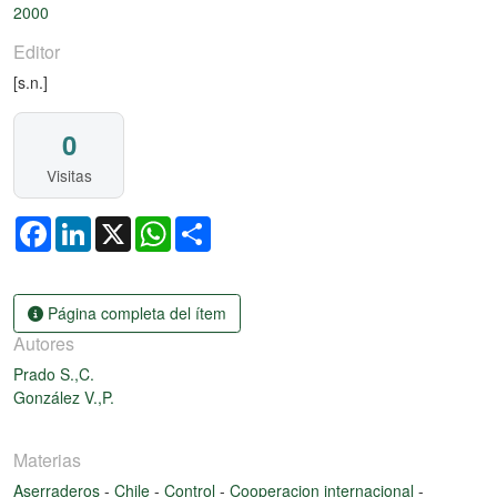
2000
Editor
[s.n.]
0
Visitas
Facebook
LinkedIn
X
WhatsApp
Share
Página completa del ítem
Autores
Prado S.,C.
González V.,P.
Materias
Aserraderos
-
Chile
-
Control
-
Cooperacion internacional
-