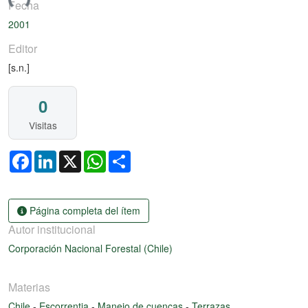
ando...
Fecha
2001
Editor
[s.n.]
0
Visitas
Facebook
LinkedIn
X
WhatsApp
Share
Página completa del ítem
Autor institucional
Corporación Nacional Forestal (Chile)
Materias
Chile
-
Escorrentia
-
Manejo de cuencas
-
Terrazas