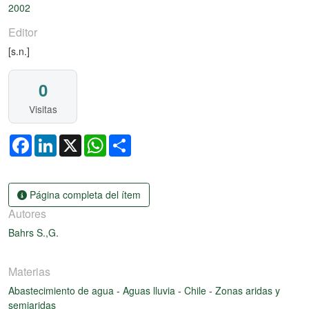
2002
Editor
[s.n.]
0
Visitas
Facebook
LinkedIn
X
WhatsApp
Share
Página completa del ítem
Autores
Bahrs S.,G.
Materias
Abastecimiento de agua
-
Aguas lluvia
-
Chile
-
Zonas aridas y
semiaridas