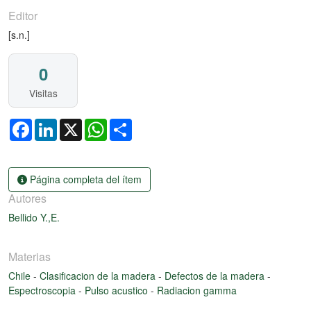
Editor
[s.n.]
0
Visitas
Facebook
LinkedIn
X
WhatsApp
Share
Página completa del ítem
Autores
Bellido Y.,E.
Materias
Chile
-
Clasificacion de la madera
-
Defectos de la madera
-
Espectroscopia
-
Pulso acustico
-
Radiacion gamma