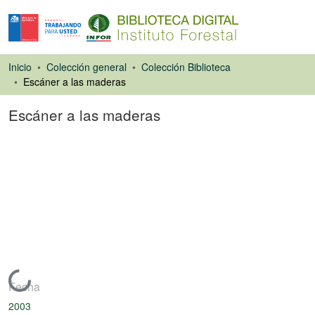
Inicio
Colección general
Colección Biblioteca
Escáner a las maderas
Escáner a las maderas
Artículo de revista
Cargando...
Fecha
2003