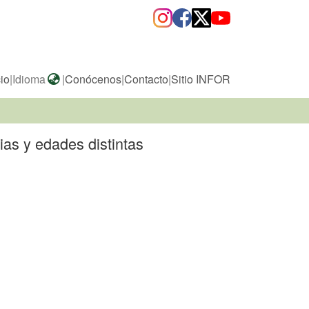
cio
|
Idioma
|
Conócenos
|
Contacto
|
Sitio INFOR
ias y edades distintas