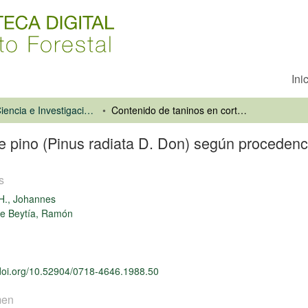
Ini
Revista Ciencia e Investigación Forestal
Contenido de taninos en corteza de pino (Pinus radiata D. Don) según procedencias y edades distintas
e pino (Pinus radiata D. Don) según procedenc
s
H., Johannes
e Beytía, Ramón
/doi.org/10.52904/0718-4646.1988.50
men