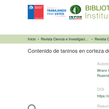
Inicio
Revista Ciencia e Investigación Forestal (CIFOR)
Contenido de taninos en corteza d
Autore
Wrann 
Rosend
Artículo de
DOI
revista
https:/
Cargando...
Resu