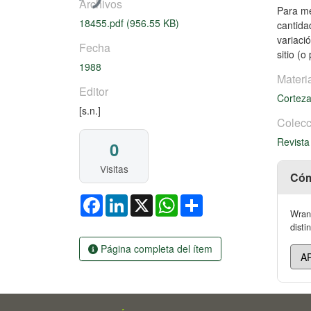
Archivos
Para me
18455.pdf
(956.55 KB)
cantida
variaci
Fecha
sitio (
1988
Materi
Editor
Cortez
[s.n.]
Colecc
Revista
0
Visitas
Cóm
Facebook
LinkedIn
X
WhatsApp
Share
Wrann
disti
Página completa del ítem