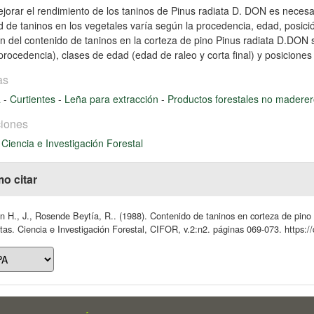
jorar el rendimiento de los taninos de Pinus radiata D. DON es necesa
d de taninos en los vegetales varía según la procedencia, edad, posición
ón del contenido de taninos en la corteza de pino Pinus radiata D.DON
o procedencia), clases de edad (edad de raleo y corta final) y posiciones
as
a
-
Curtientes
-
Leña para extracción
-
Productos forestales no madere
iones
 Ciencia e Investigación Forestal
o citar
 H., J., Rosende Beytía, R.. (1988). Contenido de taninos en corteza de pino
ntas. Ciencia e Investigación Forestal, CIFOR, v.2:n2. páginas 069-073. https