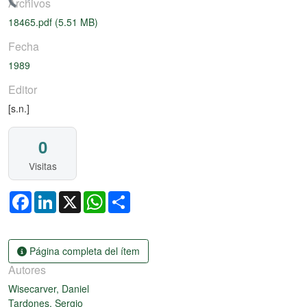
ando...
Archivos
18465.pdf
(5.51 MB)
Fecha
1989
Editor
[s.n.]
0
Visitas
Facebook
LinkedIn
X
WhatsApp
Share
Página completa del ítem
Autores
Wisecarver, Daniel
Tardones, Sergio