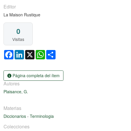
Editor
La Maison Rustique
0
Visitas
Facebook
LinkedIn
X
WhatsApp
Share
Página completa del ítem
Autores
Plaisance, G.
Materias
Diccionarios
-
Terminologia
Colecciones