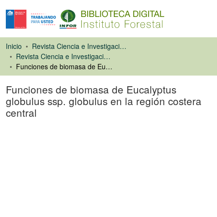
Inicio
Revista Ciencia e Investigación Forestal (CIFOR)
Revista Ciencia e Investigación Forestal
Funciones de biomasa de Eucalyptus globulus ssp. globulus en la región costera central
Funciones de biomasa de Eucalyptus
globulus ssp. globulus en la región costera
central
Artículo de revista
argando...