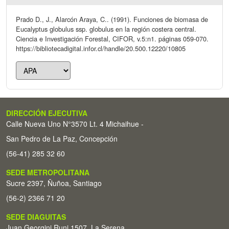
Prado D., J., Alarcón Araya, C.. (1991). Funciones de biomasa de
Eucalyptus globulus ssp. globulus en la región costera central.
Ciencia e Investigación Forestal, CIFOR, v.5:n1. páginas 059-070.
https://bibliotecadigital.infor.cl/handle/20.500.12220/10805
DIRECCIÓN EJECUTIVA
Calle Nueva Uno N°3570 Lt. 4 Michaihue -
San Pedro de La Paz, Concepción
(56-41) 285 32 60
SEDE METROPOLITANA
Sucre 2397, Ñuñoa, Santiago
(56-2) 2366 71 20
SEDE DIAGUITAS
Juan Georgini Runi 1507, La Serena