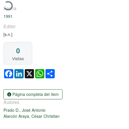
Fecha
1991
Editor
[s.n.]
0
Visitas
Facebook
LinkedIn
X
WhatsApp
Share
Página completa del ítem
Autores
Prado D., José Antonio
Alarcón Araya, César Christian