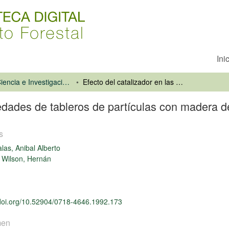
Ini
Revista Ciencia e Investigación Forestal
Efecto del catalizador en las propiedades de tableros de partículas con madera de tepa
iedades de tableros de partículas con madera d
s
alas, Anibal Alberto
 Wilson, Hernán
/doi.org/10.52904/0718-4646.1992.173
men