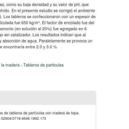
cas, como su baja densidad y su valor de pH, que
ehído. En el presente estudio se corrigió el ambiente
). Los tableros se confeccionaron con un espesor de
culada fue 650 kg/m³. El factor de encolado fue del
de amonio (en solución al 20%) fue agregado en 6
igo sin catalizador. Los resultados indican que al
 y absorción de agua. Paralelamente se provoca un
e encontraría entre 2.0 y 3.0 %
e la madera
-
Tableros de particulas
des de tableros de partículas con madera de tepa.
/10.52904/0718-4646.1992.173