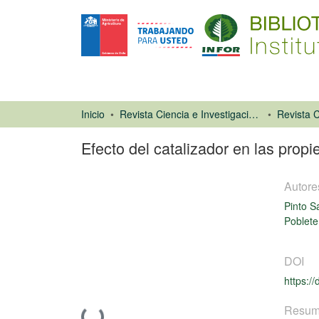
Inicio
Revista Ciencia e Investigación Forestal (CIFOR)
Efecto del catalizador en las prop
Autore
Pinto S
Poblete
Artículo de
DOI
revista
https:/
Resu