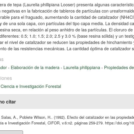
ra de tepa (Laurelia phillipiana Looser) presenta algunas característi
n negativas en la fabricación de tableros de partículas con ureaformald
rable para el fraguado, aumentando la cantidad de catalizador (NH4CI
 de una sola capa, con partículas del tipo capa media. La densidad cal
esina seca, en relación al peso anhidro de las partículas. El cloruro 
diferentes: 0.5; 1.0; 1.5; 2.0; 2.5 y 3.0 % (base resina sólida) y un test
r el nivel de catalizador se reducen las propiedades de hinchamiento
nto de las resistencias mecánicas. La cantidad óptima de catalizador s
as
ador
-
Elaboración de la madera
-
Laurelia philippiana
-
Propiedades d
iones
 Ciencia e Investigación Forestal
o citar
 Salas, A., Poblete Wilson, H.. (1992). Efecto del catalizador en las propieda
ia e Investigación Forestal, CIFOR, v.6:n2. páginas 259-279. https://doi.org