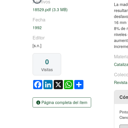
Cargando...
Archivos
La made
18529.pdf
(3.3 MB)
resulta
desfavo
Fecha
16 mm y
1992
8% de r
niveles 
Editor
aumenta
[s.n.]
increme
Materi
0
Cataliz
Visitas
Colecc
Facebook
LinkedIn
X
WhatsApp
Share
Revista
Cóm
Página completa del ítem
Pinto
Cienc