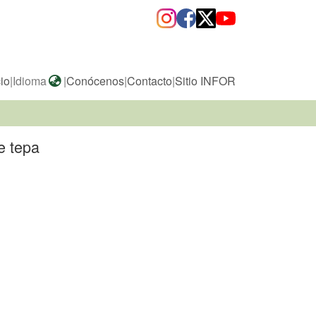
cio
|
Idioma
|
Conócenos
|
Contacto
|
Sitio INFOR
e tepa