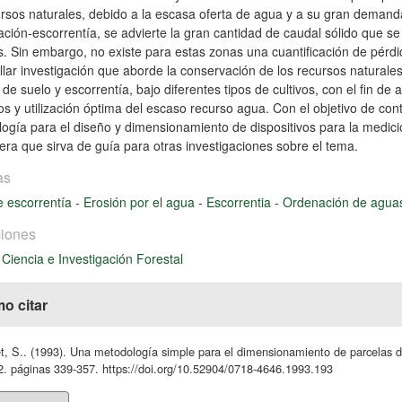
ursos naturales, debido a la escasa oferta de agua y a su gran demanda
tación-escorrentía, se advierte la gran cantidad de caudal sólido que s
s. Sin embargo, no existe para estas zonas una cuantificación de pérd
llar investigación que aborde la conservación de los recursos natural
 de suelo y escorrentía, bajo diferentes tipos de cultivos, con el fin de
os y utilización óptima del escaso recurso agua. Con el objetivo de cont
ogía para el diseño y dimensionamiento de dispositivos para la medició
ra que sirva de guía para otras investigaciones sobre el tema.
as
 escorrentía
-
Erosión por el agua
-
Escorrentia
-
Ordenación de agu
iones
 Ciencia e Investigación Forestal
o citar
t, S.. (1993). Una metodología simple para el dimensionamiento de parcelas d
2. páginas 339-357. https://doi.org/10.52904/0718-4646.1993.193