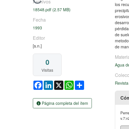
Cargando...
Archivos
los rec
18548.pdf
(2.57 MB)
precipi
erosivo
Fecha
desarro
1993
pérdida
de suel
Editor
metodol
[s.n.]
de mane
Materi
0
Agua de
Visitas
Colecc
Facebook
LinkedIn
X
WhatsApp
Share
Revista
Cóm
Página completa del ítem
Perre
v.7:n