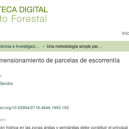
Ini
Revista Ciencia e Investigación Forestal
Una metodología simple para el dimensionamiento de parcelas de escorrentía
imensionamiento de parcelas de escorrentía
s
 Sandra
/doi.org/10.52904/0718-4646.1993.193
men
ión hídrica en las zonas áridas y semiáridas debe constituir el principa