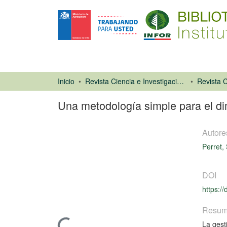
Inicio
Revista Ciencia e Investigación Forestal (CIFOR)
Una metodología simple para el d
Autore
Perret,
DOI
Artículo de
https:/
revista
Resu
La gest