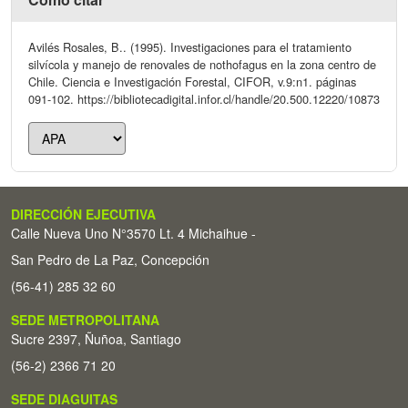
Avilés Rosales, B.. (1995). Investigaciones para el tratamiento
silvícola y manejo de renovales de nothofagus en la zona centro de
Chile. Ciencia e Investigación Forestal, CIFOR, v.9:n1. páginas
091-102. https://bibliotecadigital.infor.cl/handle/20.500.12220/10873
DIRECCIÓN EJECUTIVA
Calle Nueva Uno N°3570 Lt. 4 Michaihue -
San Pedro de La Paz, Concepción
(56-41) 285 32 60
SEDE METROPOLITANA
Sucre 2397, Ñuñoa, Santiago
(56-2) 2366 71 20
SEDE DIAGUITAS