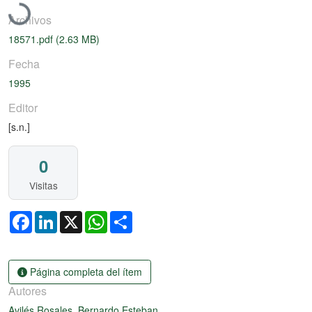
Archivos
18571.pdf
(2.63 MB)
Fecha
1995
Editor
[s.n.]
0
Visitas
Facebook
LinkedIn
X
WhatsApp
Share
Página completa del ítem
Autores
Avilés Rosales, Bernardo Esteban