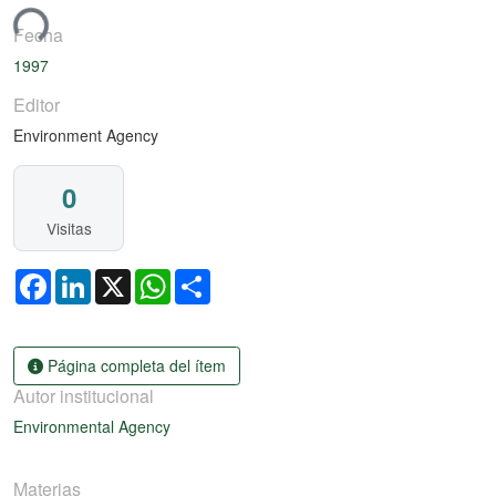
ando...
Fecha
1997
Editor
Environment Agency
0
Visitas
Facebook
LinkedIn
X
WhatsApp
Share
Página completa del ítem
Autor institucional
Environmental Agency
Materias