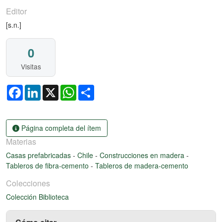
Editor
[s.n.]
0
Visitas
Facebook
LinkedIn
X
WhatsApp
Share
Página completa del ítem
Materias
Casas prefabricadas
-
Chile
-
Construcciones en madera
-
Tableros de fibra-cemento
-
Tableros de madera-cemento
Colecciones
Colección Biblioteca