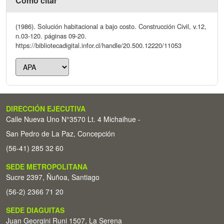
Cómo citar
(1986). Solución habitacional a bajo costo. Construcción Civil, v.12,
n.03-120. páginas 09-20.
https://bibliotecadigital.infor.cl/handle/20.500.12220/11053
DIRECCIÓN EJECUTIVA
Calle Nueva Uno N°3570 Lt. 4 Michaihue -
San Pedro de La Paz, Concepción
(56-41) 285 32 60
SEDE METROPOLITANA
Sucre 2397, Ñuñoa, Santiago
(56-2) 2366 71 20
SEDE DIAGUITAS
Juan Georgini Runi 1507, La Serena