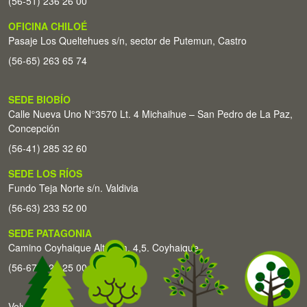
(56-51) 236 26 00
OFICINA CHILOÉ
Pasaje Los Queltehues s/n, sector de Putemun, Castro
(56-65) 263 65 74
SEDE BIOBÍO
Calle Nueva Uno N°3570 Lt. 4 Michaihue – San Pedro de La Paz,
Concepción
(56-41) 285 32 60
SEDE LOS RÍOS
Fundo Teja Norte s/n. Valdivia
(56-63) 233 52 00
SEDE PATAGONIA
Camino Coyhaique Alto Km. 4,5. Coyhaique
(56-67) 226 25 00
Volver arriba