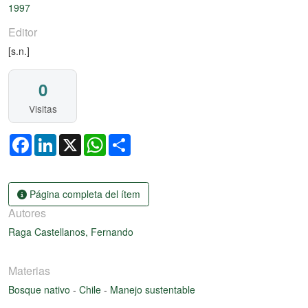
1997
Editor
[s.n.]
0
Visitas
Facebook
LinkedIn
X
WhatsApp
Share
Página completa del ítem
Autores
Raga Castellanos, Fernando
Materias
Bosque nativo
-
Chile
-
Manejo sustentable