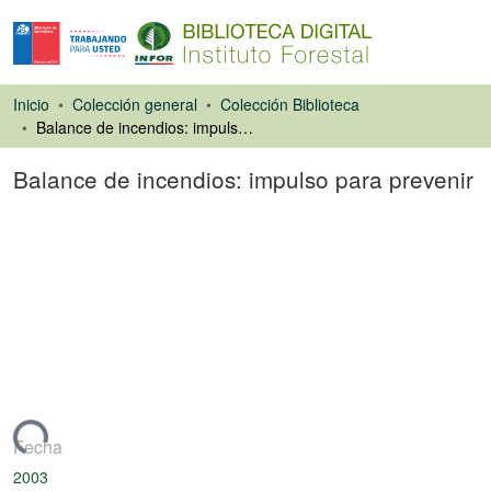
Inicio
Colección general
Colección Biblioteca
Balance de incendios: impulso para prevenir
Balance de incendios: impulso para prevenir
Artículo de revista
Cargando...
Fecha
2003