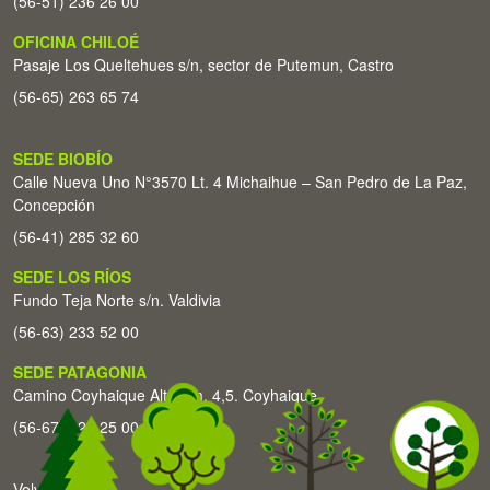
(56-51) 236 26 00
OFICINA CHILOÉ
Pasaje Los Queltehues s/n, sector de Putemun, Castro
(56-65) 263 65 74
SEDE BIOBÍO
Calle Nueva Uno N°3570 Lt. 4 Michaihue – San Pedro de La Paz,
Concepción
(56-41) 285 32 60
SEDE LOS RÍOS
Fundo Teja Norte s/n. Valdivia
(56-63) 233 52 00
SEDE PATAGONIA
Camino Coyhaique Alto Km. 4,5. Coyhaique
(56-67) 226 25 00
Volver arriba