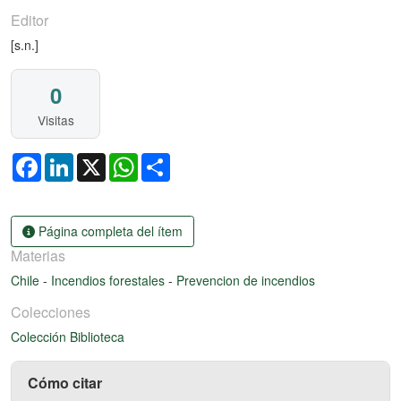
Editor
[s.n.]
0
Visitas
Facebook
LinkedIn
X
WhatsApp
Share
Página completa del ítem
Materias
Chile
-
Incendios forestales
-
Prevencion de incendios
Colecciones
Colección Biblioteca
Cómo citar