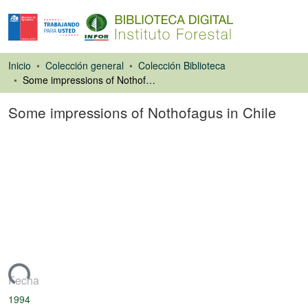
Inicio
Colección general
Colección Biblioteca
Some impressions of Nothofagus in Chile
Some impressions of Nothofagus in Chile
Artículo de revista
gando...
Fecha
1994