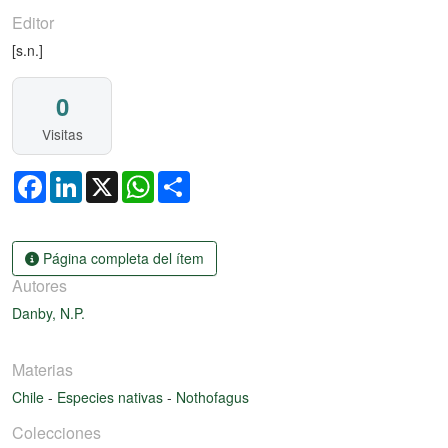
Editor
[s.n.]
0
Visitas
Facebook
LinkedIn
X
WhatsApp
Share
Página completa del ítem
Autores
Danby, N.P.
Materias
Chile
-
Especies nativas
-
Nothofagus
Colecciones