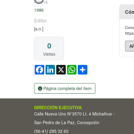
Cargando...
Fecha
1986
Cóm
Editor
Corva
[s.n.]
https
0
Visitas
Facebook
LinkedIn
X
WhatsApp
Share
Página completa del ítem
DIRECCIÓN EJECUTIVA
Calle Nueva Uno N°3570 Lt. 4 Michaihue -
San Pedro de La Paz, Concepción
(56-41) 285 32 60