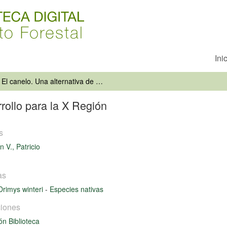
Ini
El canelo. Una alternativa de desarrollo para la X Región
rrollo para la X Región
s
 V., Patricio
as
Drimys winteri
-
Especies nativas
iones
ón Biblioteca