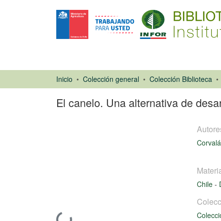
Inicio
Colección general
Colección Biblioteca
El canelo. Una alternativa de desa
Autore
Corvalán
Materi
Artículo de
Chile
-
revista
Colecc
Colecci