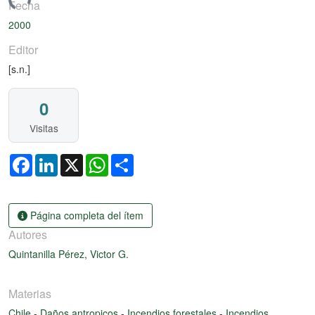
gando...
Fecha
2000
Editor
[s.n.]
0
Visitas
Facebook
LinkedIn
X
WhatsApp
Share
Página completa del ítem
Autores
Quintanilla Pérez, Victor G.
Materias
Chile
-
Daños antropicos
-
Incendios forestales
-
Incendios