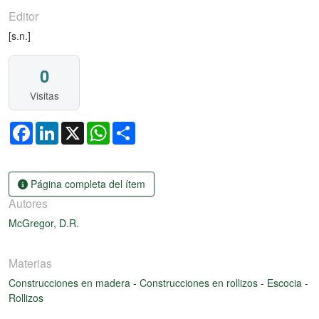
Editor
[s.n.]
0
Visitas
Facebook
LinkedIn
X
WhatsApp
Share
Página completa del ítem
Autores
McGregor, D.R.
Materias
Construcciones en madera
-
Construcciones en rollizos
-
Escocia
-
Rollizos