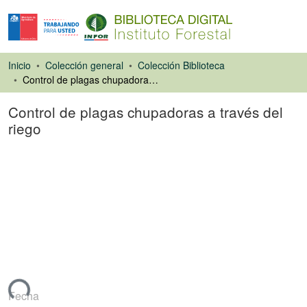
Inicio
Colección general
Colección Biblioteca
Control de plagas chupadoras a través del riego
Control de plagas chupadoras a través del
riego
Artículo de revista
ando...
Fecha