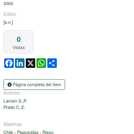
2000
Editor
[s.n.]
0
Visitas
Facebook
LinkedIn
X
WhatsApp
Share
Página completa del ítem
Autores
Larraín S.,P.
Prado C.,E.
Materias
Chile
-
Plaguicidas
-
Riego