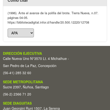
Cómo citar
(1996). Ante el avance de la polilla del brote. Tierra Nueva, n.07.
páginas 04-05.
https://bibliotecadigital.infor.cl/handle/20.500.12220/12708
DIRECCIÓN EJECUTIVA
Calle Nueva Uno N°3570 Lt. 4 Michaihue -
San Pedro de La Paz, Concepción
(56-41) 285 32 60
SEDE METROPOLITANA
Sucre 2397, Ñuñoa, Santiago
(56-2) 2366 71 20
SEDE DIAGUITAS
Juan Georgini Runi 1507, La Serena