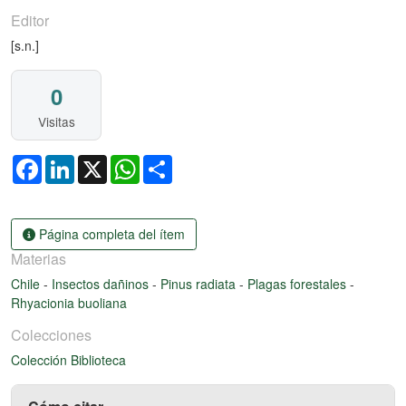
Editor
[s.n.]
0
Visitas
Facebook
LinkedIn
X
WhatsApp
Share
Página completa del ítem
Materias
Chile
-
Insectos dañinos
-
Pinus radiata
-
Plagas forestales
-
Rhyacionia buoliana
Colecciones
Colección Biblioteca