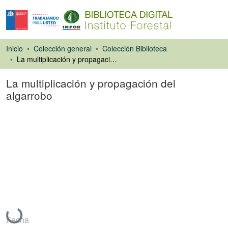
Inicio
Colección general
Colección Biblioteca
La multiplicación y propagación del algarrobo
La multiplicación y propagación del
algarrobo
Artículo de revista
Cargando...
Fecha