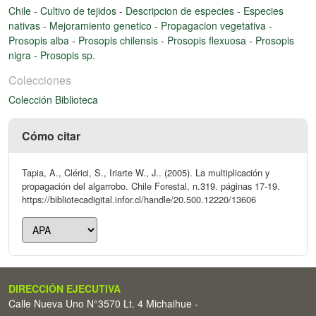
Chile
-
Cultivo de tejidos
-
Descripcion de especies
-
Especies
nativas
-
Mejoramiento genetico
-
Propagacion vegetativa
-
Prosopis alba
-
Prosopis chilensis
-
Prosopis flexuosa
-
Prosopis
nigra
-
Prosopis sp.
Colecciones
Colección Biblioteca
Cómo citar
Tapia, A., Clérici, S., Iriarte W., J.. (2005). La multiplicación y
propagación del algarrobo. Chile Forestal, n.319. páginas 17-19.
https://bibliotecadigital.infor.cl/handle/20.500.12220/13606
DIRECCIÓN EJECUTIVA
Calle Nueva Uno N°3570 Lt. 4 Michaihue -