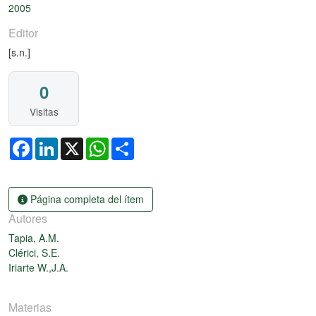
2005
Editor
[s.n.]
0
Visitas
Facebook
LinkedIn
X
WhatsApp
Share
Página completa del ítem
Autores
Tapia, A.M.
Clérici, S.E.
Iriarte W.,J.A.
Materias