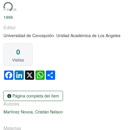
ndo...
Fecha
1999
Editor
Universidad de Concepción. Unidad Académica de Los Angeles
0
Visitas
Facebook
LinkedIn
X
WhatsApp
Share
Página completa del ítem
Autores
Martínez Novoa, Cristián Nelson
Materias