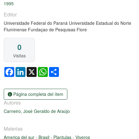
1995
Editor
Universidade Federal do Paraná Universidade Estadual do Norte
Fluminense Fundaçao de Pesquisas Flore
0
Visitas
Facebook
LinkedIn
X
WhatsApp
Share
Página completa del ítem
Autores
Carneiro, José Geraldo de Araújo
Materias
America del sur
-
Brasil
-
Plantulas
-
Viveros