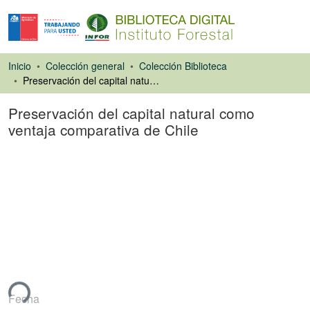
Inicio
Colección general
Colección Biblioteca
Preservación del capital natural como ventaja comparativa de Chile
Preservación del capital natural como
ventaja comparativa de Chile
Ponencias de
Congresos
ndo...
Fecha