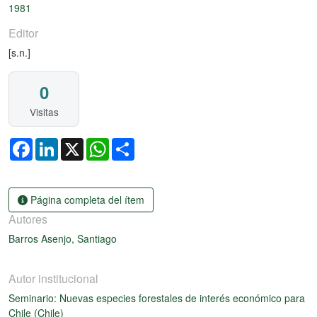
1981
Editor
[s.n.]
0
Visitas
Facebook
LinkedIn
X
WhatsApp
Share
Página completa del ítem
Autores
Barros Asenjo, Santiago
Autor institucional
Seminario: Nuevas especies forestales de interés económico para
Chile (Chile)