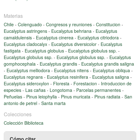
Materias
Chile
-
Colenguado
-
Congresos y reuniones
-
Constitucion
-
Eucalyptus astringens
-
Eucalyptus behriana
-
Eucalyptus
camaldulensis
-
Eucalyptus cinerea
-
Eucalyptus citriodora
-
Eucalyptus cladocalyx
-
Eucalyptus diversicolor
-
Eucalyptus
fastigata
-
Eucalyptus globulus
-
Eucalyptus globulus ssp.
-
Eucalyptus globulus ssp.
-
Eucalyptus globulus ssp.
-
Eucalyptus
gomphocephala
-
Eucalyptus grandis
-
Eucalyptus grandis saligna
-
Eucalyptus melliodora
-
Eucalyptus nitens
-
Eucalyptus obliqua
-
Eucalyptus regnans
-
Eucalyptus resinifera
-
Eucalyptus saligna
-
Eucalyptus sideroxylon
-
Floresta
-
Forestacion
-
Introduccion de
especies
-
Las cañas
-
Longotoma
-
Parcelas permanentes
-
Peñuelas
-
Pinus leiophylla
-
Pinus muricata
-
Pinus radiata
-
San
antonio de petrel
-
Santa marta
Colecciones
Colección Biblioteca
Cómo citar