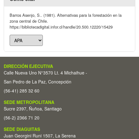
Barros Asenjo, S.. (1981). Alternativas para la forestación en la
zona central de Chile.
https://bibliotecadigital.infor.cl/handle/20.500.12220/15429
DIRECCIÓN EJECUTIVA
Calle Nueva Uno N°3570 Lt. 4 Michaihue -
San Pedro de La Paz, Concepción
(56-41) 285 32 60
SEDE METROPOLITANA
Sucre 2397, Ñuñoa, Santiago
(56-2) 2366 71 20
SEDE DIAGUITAS
Juan Georgini Runi 1507, La Serena