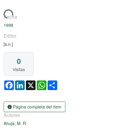
rgando...
Fecha
1998
Editor
[s.n.]
0
Visitas
Facebook
LinkedIn
X
WhatsApp
Share
Página completa del ítem
Autores
Ahuja, M. R.