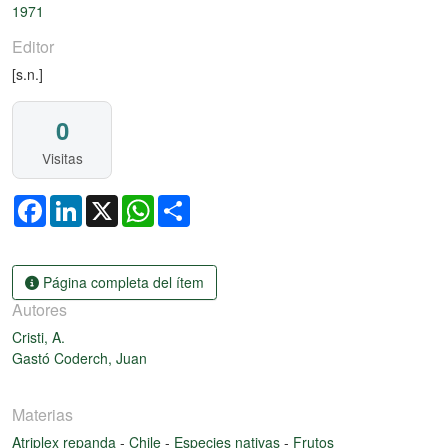
1971
Editor
[s.n.]
0
Visitas
Facebook
LinkedIn
X
WhatsApp
Share
Página completa del ítem
Autores
Cristi, A.
Gastó Coderch, Juan
Materias
Atriplex repanda
-
Chile
-
Especies nativas
-
Frutos