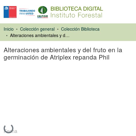
Inicio
Colección general
Colección Biblioteca
Alteraciones ambientales y del fruto en la germinación de Atriplex repanda Phil
Alteraciones ambientales y del fruto en la
germinación de Atriplex repanda Phil
Capítulo de libro
Cargando...
Fecha