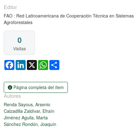
Editor
FAO : Red Latinoamericana de Cooperación Técnica en Sistemas
Agroforestales
0
Visitas
Facebook
LinkedIn
X
WhatsApp
Share
Página completa del ítem
Autores
Renda Sayous, Arsenio
Calzadilla Zaldívar, Efraín
Jiménez Aguila, Marta
Sánchez Rondón, Joaquín