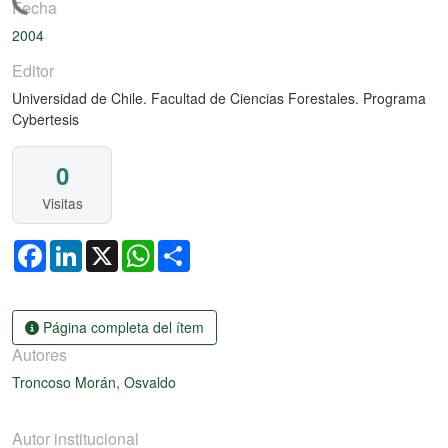
argando...
Fecha
2004
Editor
Universidad de Chile. Facultad de Ciencias Forestales. Programa
Cybertesis
0
Visitas
Facebook
LinkedIn
X
WhatsApp
Share
Página completa del ítem
Autores
Troncoso Morán, Osvaldo
Autor institucional