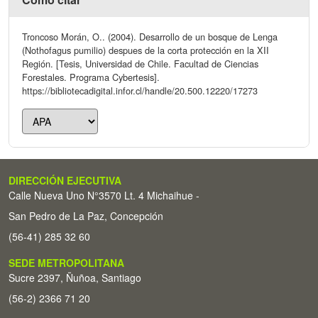
Troncoso Morán, O.. (2004). Desarrollo de un bosque de Lenga
(Nothofagus pumilio) despues de la corta protección en la XII
Región. [Tesis, Universidad de Chile. Facultad de Ciencias
Forestales. Programa Cybertesis].
https://bibliotecadigital.infor.cl/handle/20.500.12220/17273
DIRECCIÓN EJECUTIVA
Calle Nueva Uno N°3570 Lt. 4 Michaihue -
San Pedro de La Paz, Concepción
(56-41) 285 32 60
SEDE METROPOLITANA
Sucre 2397, Ñuñoa, Santiago
(56-2) 2366 71 20