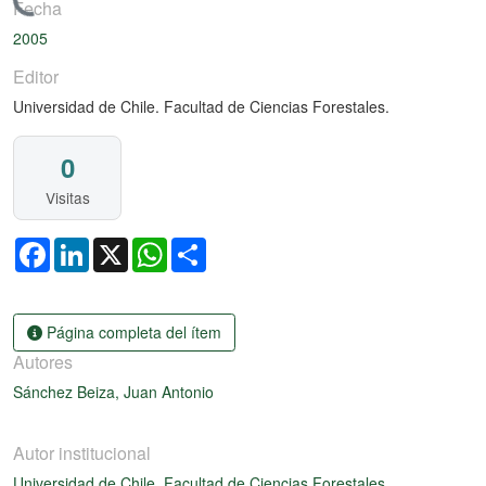
ando...
Fecha
2005
Editor
Universidad de Chile. Facultad de Ciencias Forestales.
0
Visitas
Facebook
LinkedIn
X
WhatsApp
Share
Página completa del ítem
Autores
Sánchez Beiza, Juan Antonio
Autor institucional
Universidad de Chile. Facultad de Ciencias Forestales.