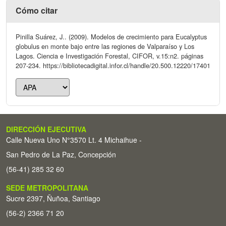
Cómo citar
Pinilla Suárez, J.. (2009). Modelos de crecimiento para Eucalyptus
globulus en monte bajo entre las regiones de Valparaíso y Los
Lagos. Ciencia e Investigación Forestal, CIFOR, v.15:n2. páginas
207-234. https://bibliotecadigital.infor.cl/handle/20.500.12220/17401
DIRECCIÓN EJECUTIVA
Calle Nueva Uno N°3570 Lt. 4 Michaihue -
San Pedro de La Paz, Concepción
(56-41) 285 32 60
SEDE METROPOLITANA
Sucre 2397, Ñuñoa, Santiago
(56-2) 2366 71 20