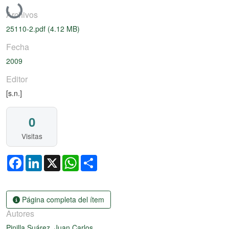
Cargando...
Archivos
25110-2.pdf
(4.12 MB)
Fecha
2009
Editor
[s.n.]
0
Visitas
Facebook
LinkedIn
X
WhatsApp
Share
Página completa del ítem
Autores
Pinilla Suárez, Juan Carlos