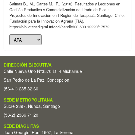
Salinas B., M., Cartes M., F.. (2010). Resultados y Lecciones en
Gestión Productiva y Comercialización de Limón de Pica :
Proyectos de Innovación en I Región de Tarapacá. Santiago, Chile:
Fundación para la Innovación Agraria (FIA).
https://bibliotecadigital.infor.cl/handle/20.500.12220/17572
DIRECCIÓN EJECUTIVA
Calle Nueva Uno N°3570 Lt. 4 Michaihue -
San Pedro de La Paz, Concepción
(56-41) 285 32 60
SEDE METROPOLITANA
Sucre 2397, Ñuñoa, Santiago
(56-2) 2366 71 20
SEDE DIAGUITAS
Juan Georgini Runi 1507, La Serena