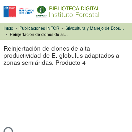
Inicio
Publicaciones INFOR
Silvicultura y Manejo de Ecosistemas Forestales Nativos y Exóticos
Reinjertación de clones de alta productividad de E. globulus adaptados a zonas semiáridas. Producto 4
Reinjertación de clones de alta
productividad de E. globulus adaptados a
zonas semiáridas. Producto 4
Libro
ando...