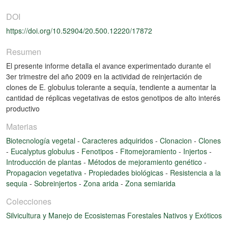
DOI
https://doi.org/10.52904/20.500.12220/17872
Resumen
El presente informe detalla el avance experimentado durante el
3er trimestre del año 2009 en la actividad de reinjertación de
clones de E. globulus tolerante a sequía, tendiente a aumentar la
cantidad de réplicas vegetativas de estos genotipos de alto interés
productivo
Materias
Biotecnología vegetal
-
Caracteres adquiridos
-
Clonacion
-
Clones
-
Eucalyptus globulus
-
Fenotipos
-
Fitomejoramiento
-
Injertos
-
Introducción de plantas
-
Métodos de mejoramiento genético
-
Propagacion vegetativa
-
Propiedades biológicas
-
Resistencia a la
sequia
-
Sobreinjertos
-
Zona arida
-
Zona semiarida
Colecciones
Silvicultura y Manejo de Ecosistemas Forestales Nativos y Exóticos