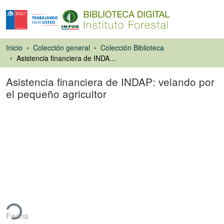
Inicio
Colección general
Colección Biblioteca
Asistencia financiera de INDAP: velando por el pequeño agricultor
Asistencia financiera de INDAP: velando por
el pequeño agricultor
Artículo de revista
ando...
Fecha