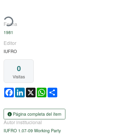
rgando...
Fecha
1981
Editor
IUFRO
0
Visitas
Facebook
LinkedIn
X
WhatsApp
Share
Página completa del ítem
Autor institucional
IUFRO 1.07-09 Working Party