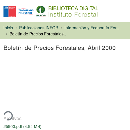
Inicio
Publicaciones INFOR
Información y Economía Forestal
Boletín de Precios Forestales, Abril 2000
Boletín de Precios Forestales, Abril 2000
Libro
gando...
Archivos
25900.pdf
(4.94 MB)