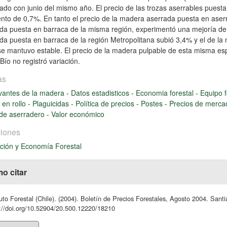
do con junio del mismo año. El precio de las trozas aserrables puesta
nto de 0,7%. En tanto el precio de la madera aserrada puesta en aserr
da puesta en barraca de la misma región, experimentó una mejoría de 
da puesta en barraca de la región Metropolitana subió 3,4% y el de l
se mantuvo estable. El precio de la madera pulpable de esta misma esp
Bío no registró variación.
as
vantes de la madera
-
Datos estadisticos
-
Economia forestal
-
Equipo f
en rollo
-
Plaguicidas
-
Política de precios
-
Postes
-
Precios de merc
 de aserradero
-
Valor económico
iones
ción y Economía Forestal
o citar
tuto Forestal (Chile). (2004). Boletín de Precios Forestales, Agosto 2004. Sant
://doi.org/10.52904/20.500.12220/18210