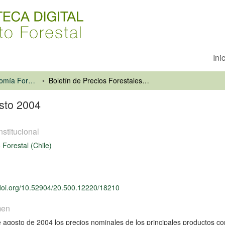
Ini
Información y Economía Forestal
Boletín de Precios Forestales, Agosto 2004
osto 2004
nstitucional
o Forestal (Chile)
/doi.org/10.52904/20.500.12220/18210
men
 agosto de 2004 los precios nominales de los principales productos c