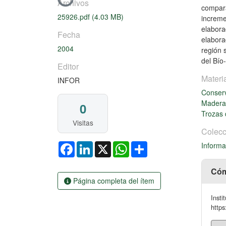
Cargando...
Archivos
compara
25926.pdf
(4.03 MB)
increme
elabora
Fecha
elabora
2004
región 
del Bío-
Editor
Materi
INFOR
Conser
Madera 
0
Trozas
Visitas
Colecc
Facebook
LinkedIn
X
WhatsApp
Share
Informa
Cóm
Página completa del ítem
Insti
https