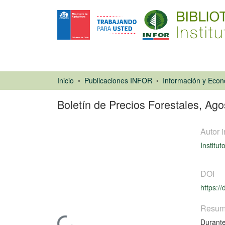
Inicio
Publicaciones INFOR
Boletín de Precios Forestales, Ag
Autor i
Institut
DOI
https:/
Libro
Resu
Durante