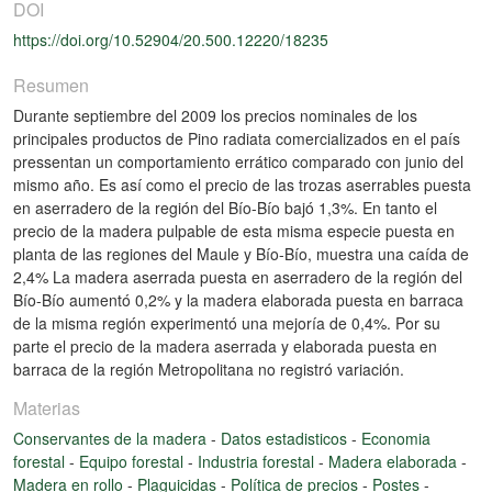
DOI
https://doi.org/10.52904/20.500.12220/18235
Resumen
Durante septiembre del 2009 los precios nominales de los
principales productos de Pino radiata comercializados en el país
pressentan un comportamiento errático comparado con junio del
mismo año. Es así como el precio de las trozas aserrables puesta
en aserradero de la región del Bío-Bío bajó 1,3%. En tanto el
precio de la madera pulpable de esta misma especie puesta en
planta de las regiones del Maule y Bío-Bío, muestra una caída de
2,4% La madera aserrada puesta en aserradero de la región del
Bío-Bío aumentó 0,2% y la madera elaborada puesta en barraca
de la misma región experimentó una mejoría de 0,4%. Por su
parte el precio de la madera aserrada y elaborada puesta en
barraca de la región Metropolitana no registró variación.
Materias
Conservantes de la madera
-
Datos estadisticos
-
Economia
forestal
-
Equipo forestal
-
Industria forestal
-
Madera elaborada
-
Madera en rollo
-
Plaguicidas
-
Política de precios
-
Postes
-