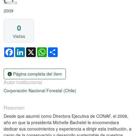
ando...
Fecha
2009
0
Visitas
Facebook
LinkedIn
X
WhatsApp
Share
Página completa del ítem
Autor institucional
Corporación Nacional Forestal (Chile)
Resumen
Desde que asumió como Directora Ejecutiva de CONAF, el 2006,
año en que la presidenta Michelle Bachelet le encomendara
dedicar sus conocimientos y experiencia a dirigir esta institución, a
cargo de la conservación y desarrollo sustentable de nuestros