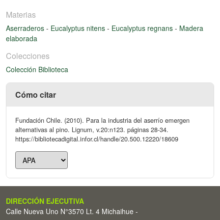
Materias
Aserraderos
-
Eucalyptus nitens
-
Eucalyptus regnans
-
Madera
elaborada
Colecciones
Colección Biblioteca
Cómo citar
Fundación Chile. (2010). Para la industria del aserrío emergen
alternativas al pino. Lignum, v.20:n123. páginas 28-34.
https://bibliotecadigital.infor.cl/handle/20.500.12220/18609
DIRECCIÓN EJECUTIVA
Calle Nueva Uno N°3570 Lt. 4 Michaihue -