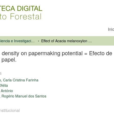
Ini
Revista Ciencia e Investigación Forestal
Effect of Acacia melanoxylon wood density on papermaking potential = Efecto de la densidad en madera en Acacia melanoxylon para la fabricación de papel.
 density on papermaking potential = Efecto de
 papel.
s
, Carla Cristina Farinha
Ofélia
 António
 Rogério Manuel dos Santos
nstitucional