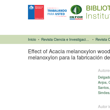
Inicio
Revista Ciencia e Investigación Forestal (CIFOR)
Effect of Acacia melanoxylon wood
melanoxylon para la fabricación de
Autore
Delgado
Anjos, 
Santos,
Simões,
Artículo de
revista
Autor i