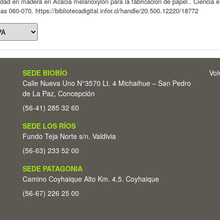
dad en madera en Acacia melanoxylon para la fabricación de papel.. Ciencia e 
as 060-070. https://bibliotecadigital.infor.cl/handle/20.500.12220/18772
SEDE BIOBÍO
Vol
Calle Nueva Uno N°3570 Lt. 4 Michaihue – San Pedro
de La Paz, Concepción
(56-41) 285 32 60
SEDE LOS RÍOS
Fundo Teja Norte s/n. Valdivia
(56-63) 233 52 00
SEDE PATAGONIA
Camino Coyhaique Alto Km. 4,5. Coyhaique
(56-67) 226 25 00