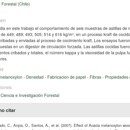
o Forestal (Chile)
men
dia en este trabajo el comportamiento de seis muestras de astillas d
 de 449; 489; 493; 505; 514 y 616 kg/m³, en un proceso kraft de cocido
cribadas y enviadas al proceso de cocimiento kraft. Los ensayos fuer
uestas en un digestor de circulación forzada. Las astillas cocidas fuer
entos cribados y totales, el número kappa y la viscosidad de la pulpa
res.
as
 melanoxylon
-
Densidad
-
Fabricacion de papel
-
Fibras
-
Propiedades 
iones
 Ciencia e Investigación Forestal
o citar
do, C., Anjos, O., Santos, A., et al. (2007). Effect of Acacia melanoxylon woo