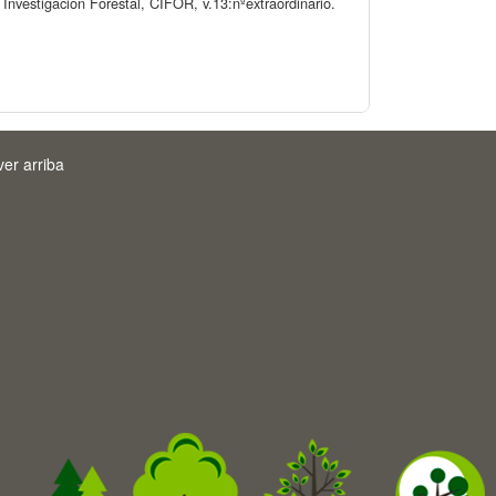
Investigación Forestal, CIFOR, v.13:nºextraordinario.
ver arriba