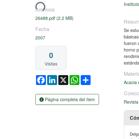
Cargando...
Institut
Archivos
26488.pdf
(2.2 MB)
Resu
Fecha
Se estu
básicas
2007
fueron 
horno p
0
rendimi
estánda
Visitas
Materi
Facebook
LinkedIn
X
WhatsApp
Share
Acacia
Colecc
Página completa del ítem
Revista
Cóm
Delga