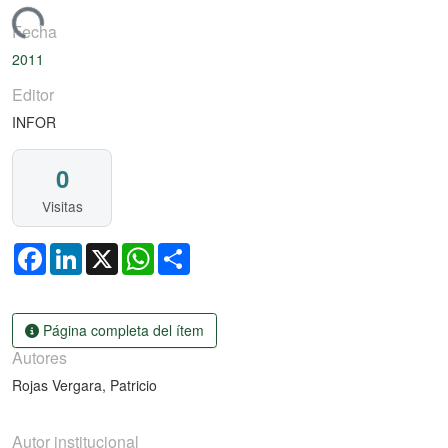
gando...
Fecha
2011
Editor
INFOR
0
Visitas
Facebook
LinkedIn
X
WhatsApp
Share
Página completa del ítem
Autores
Rojas Vergara, Patricio
Autor institucional