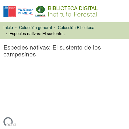
Inicio
Colección general
Colección Biblioteca
Especies nativas: El sustento de los campesinos
Especies nativas: El sustento de los
campesinos
Artículo de revista
gando...
Fecha