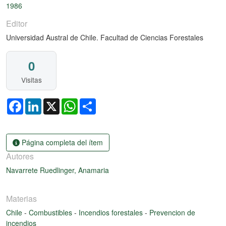
1986
Editor
Universidad Austral de Chile. Facultad de Ciencias Forestales
0
Visitas
Facebook
LinkedIn
X
WhatsApp
Share
Página completa del ítem
Autores
Navarrete Ruedlinger, Anamaria
Materias
Chile
-
Combustibles
-
Incendios forestales
-
Prevencion de
incendios