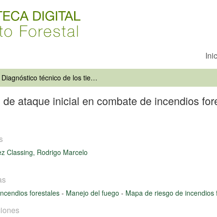
Ini
Diagnóstico técnico de los tiempos de ataque inicial en combate de incendios forestales para brigadas CONAF, Décima Región
s de ataque inicial en combate de incendios fo
s
ez Classing, Rodrigo Marcelo
as
Incendios forestales
-
Manejo del fuego
-
Mapa de riesgo de incendios 
iones