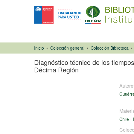
Inicio
Colección general
Colección Biblioteca
Diagnóstico técnico de los tiempo
Décima Región
Autore
Gutiérr
Materi
Chile
-
Libro
Colecc