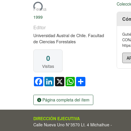
Cargando...
Colecci
Fecha
1999
Cóm
Editor
Gutié
Universidad Austral de Chile. Facultad
CONAF
de Ciencias Forestales
https
0
Visitas
Facebook
LinkedIn
X
WhatsApp
Share
Página completa del ítem
DIRECCIÓN EJECUTIVA
Calle Nueva Uno N°3570 Lt. 4 Michaihue -