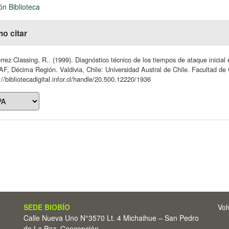
ón Biblioteca
o citar
rrez Classing, R.. (1999). Diagnóstico técnico de los tiempos de ataque inicia
, Décima Región. Valdivia, Chile: Universidad Austral de Chile. Facultad de 
://bibliotecadigital.infor.cl/handle/20.500.12220/1936
SEDE BIOBÍO
Vol
Calle Nueva Uno N°3570 Lt. 4 Michaihue – San Pedro
de La Paz, Concepción