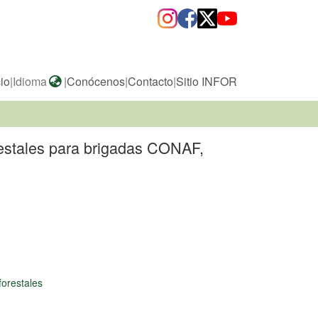
cio
|
Idioma
|
Conócenos
|
Contacto
|
Sitio INFOR
restales para brigadas CONAF,
forestales