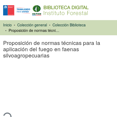
Inicio
Colección general
Colección Biblioteca
Proposición de normas técnicas para la aplicación del fuego en faenas silvoagropecuarias
Proposición de normas técnicas para la
aplicación del fuego en faenas
silvoagropecuarias
Libro
ando...