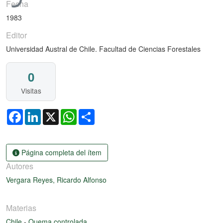
Fecha
1983
Editor
Universidad Austral de Chile. Facultad de Ciencias Forestales
0
Visitas
Facebook
LinkedIn
X
WhatsApp
Share
Página completa del ítem
Autores
Vergara Reyes, Ricardo Alfonso
Materias
Chile
-
Quema controlada