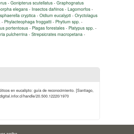
erus
-
Gonipterus scutellatus
-
Graphognatus
orpha elegans
-
Insectos dañinos
-
Lagomorfos
-
sphaerella cryptica
-
Oidium eucalypti
-
Oryctolagus
a
-
Phylacteophaga froggatti
-
Phytium spp.
-
rus portentosus
-
Plagas forestales
-
Platypus spp.
-
ria pulcherrina
-
Strepsicrates macropetana
-
ióticos en eucalipto: guía de reconocimiento. [Santiago,
igital.infor.cl/handle/20.500.12220/1970
ver arriba