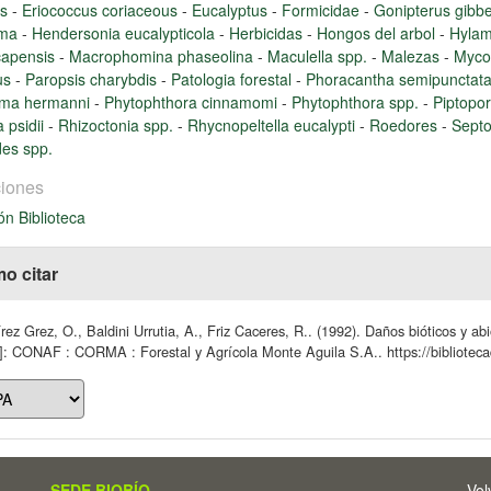
is
-
Eriococcus coriaceous
-
Eucalyptus
-
Formicidae
-
Gonipterus gibb
oma
-
Hendersonia eucalypticola
-
Herbicidas
-
Hongos del arbol
-
Hylam
capensis
-
Macrophomina phaseolina
-
Maculella spp.
-
Malezas
-
Myco
us
-
Paropsis charybdis
-
Patologia forestal
-
Phoracantha semipunctat
ema hermanni
-
Phytophthora cinnamomi
-
Phytophthora spp.
-
Piptopo
a psidii
-
Rhizoctonia spp.
-
Rhycnopeltella eucalypti
-
Roedores
-
Septo
des spp.
iones
ón Biblioteca
o citar
ez Grez, O., Baldini Urrutia, A., Friz Caceres, R.. (1992). Daños bióticos y ab
]: CONAF : CORMA : Forestal y Agrícola Monte Aguila S.A.. https://bibliotecad
SEDE BIOBÍO
Vol