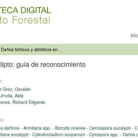
Ini
Daños bióticos y abióticos en eucalipto: guía de reconocimiento
lipto: guía de reconocimiento
s
z Grez, Osvaldo
Urrutia, Aida
ceres, Richard Edgardo
as
es dañinos
-
Armillaria spp.
-
Botrytis cinerea
-
Cercospora eucalypti
-
C
taina eucalypti
-
Cylindrocladium scoparium
-
Cytospora spp.
-
Daños c