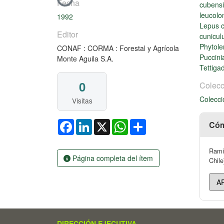
Cargando...
Fecha
cubens
leucol
1992
Lepus 
Editor
cunicul
Phytol
CONAF : CORMA : Forestal y Agrícola
Puccini
Monte Aguila S.A.
Tettiga
0
Colecc
Colecci
Visitas
Facebook
LinkedIn
X
WhatsApp
Share
Cóm
Ramír
Página completa del ítem
Chile
DIRECCIÓN EJECUTIVA