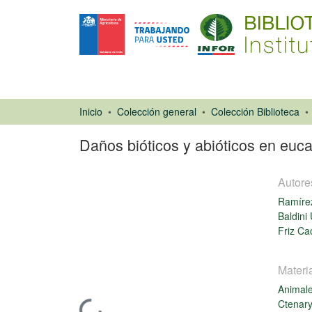
Inicio
Colección general
Colección Biblioteca
Daños bióticos y abióticos en euca
Autore
Ramíre
Baldini 
Friz Ca
Libro
Materi
Animal
Ctenary