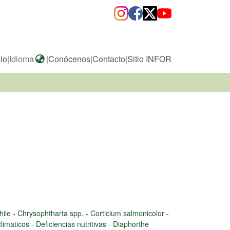
cio
|
Idioma
|
Conócenos
|
Contacto
|
Sitio INFOR
hile
-
Chrysophtharta spp.
-
Corticium salmonicolor
-
limaticos
-
Deficiencias nutritivas
-
Diaphorthe